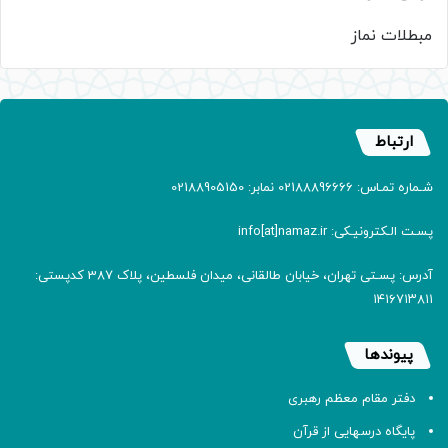
مبطلات نماز
ارتباط
شـماره تمـاس: 02188896666 نمابر: 02188905150
پسـت الـکترونیـکی: info[at]namaz.ir
آدرس: پسـتی تهران، خیابان طالقانی، میدان فلسطین، پلاک 387 کدپستی:
۱۴۱۶۷۱۳۸۱۱
پیوندها
دفتر مقام معظم رهبری
پایگاه درسهایی از قرآن