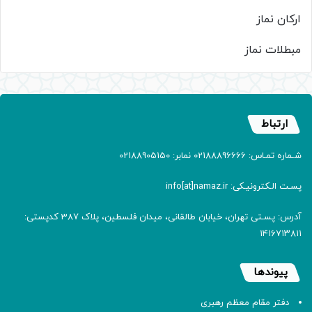
ارکان نماز
مبطلات نماز
ارتباط
شـماره تمـاس: 02188896666 نمابر: 02188905150
پسـت الـکترونیـکی: info[at]namaz.ir
آدرس: پسـتی تهران، خیابان طالقانی، میدان فلسطین، پلاک 387 کدپستی:
۱۴۱۶۷۱۳۸۱۱
پیوندها
دفتر مقام معظم رهبری