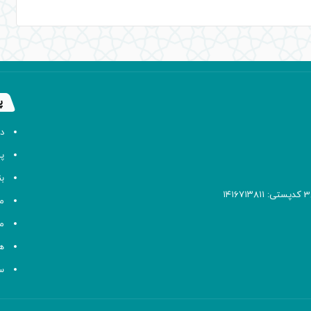
پ
د
پا
ب
م
م
ه
سا