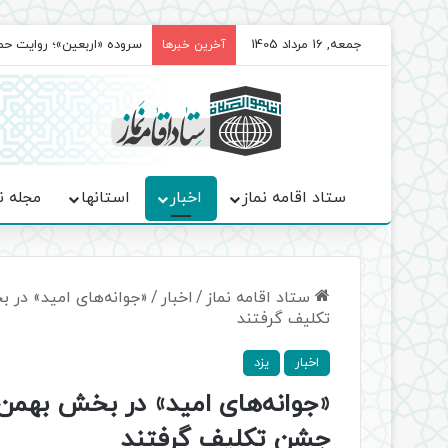
جمعه, 16 مرداد 1405
سروده‌ «اربعین»؛ روایت ح
آخرین خبرها
ستاد اقامه نماز
اخبار
استانها
مجله ن
ستاد اقامه نماز
/
اخبار
/
«جوانه‌های امید» در
تکلیف گرفتند
اخبار
یزد
«جوانه‌های امید» در بخش بهم
جشن تکلیف گرفتند