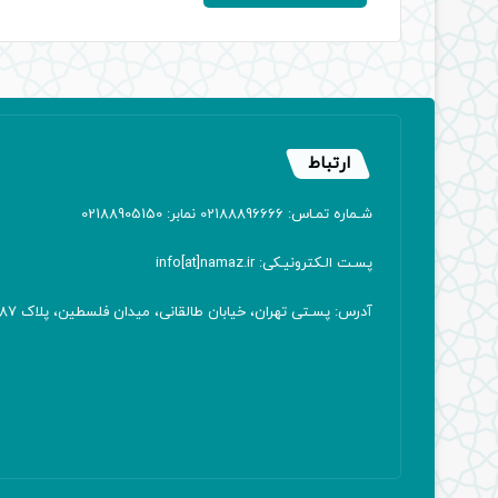
ارتباط
شـماره تمـاس: 02188896666 نمابر: 02188905150
پسـت الـکترونیـکی: info[at]namaz.ir
آدرس: پسـتی تهران، خیابان طالقانی، میدان فلسطین، پلاک 387 کدپستی: ۱۴۱۶۷۱۳۸۱۱