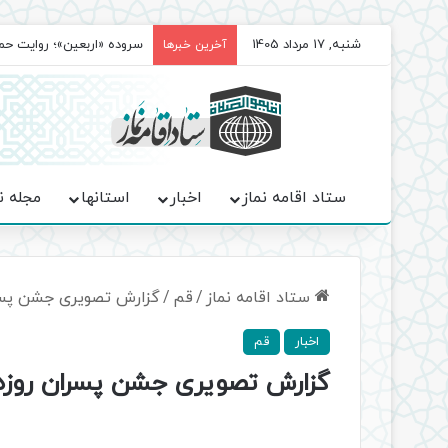
شنبه, 17 مرداد 1405
سروده‌ «اربعین»؛ روایت ح
آخرین خبرها
ستاد اقامه نماز
اخبار
استانها
مجله ن
ستاد اقامه نماز
/
قم
/
گزارش تصویری جشن پسر
اخبار
قم
گزارش تصویری جشن پسران روزه