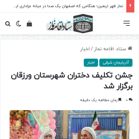
نماز ظهر اربعین؛ هنگامی که اصفهان یک صدا در میانه عزاداری ایستاد
فهرست
تغییر پ
مشاهده سبد 
جس
ستاد اقامه نماز
/
اخبار
آذربایجان شرقی
اخبار
جشن تکلیف دختران شهرستان ورزقان
برگزار شد
0
زمان مطالعه یک دقیقه