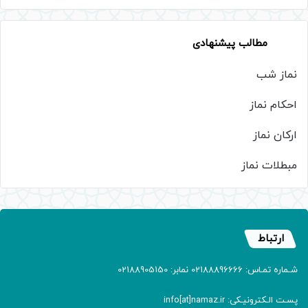
مطالب پیشنهادی
نماز شب
احکام نماز
ارکان نماز
مبطلات نماز
ارتباط
شـماره تمـاس: 02188896666 نمابر: 02188905150
پسـت الـکترونیـکی: info[at]namaz.ir