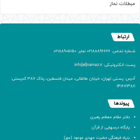
مبطلات نماز
ارتباط
شـماره تمـاس: 02188896666 نمابر: 02188905150
پسـت الـکترونیـکی: info[at]namaz.ir
آدرس: پسـتی تهران، خیابان طالقانی، میدان فلسطین، پلاک 387 کدپستی:
۱۴۱۶۷۱۳۸۱۱
پیوندها
دفتر مقام معظم رهبری
پایگاه درسهایی از قرآن
بنیاد فرهنگی حضرت مهدی موعود (عج)