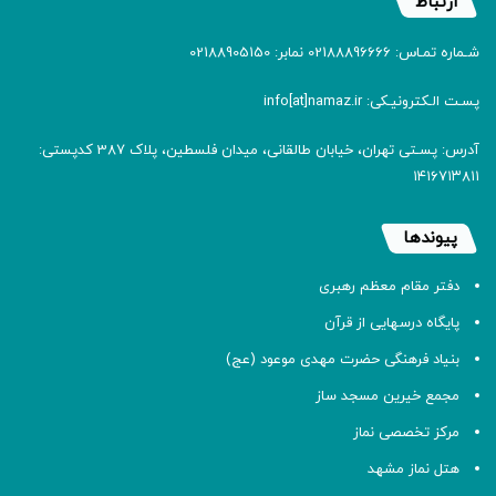
ارتباط
شـماره تمـاس: 02188896666 نمابر: 02188905150
پسـت الـکترونیـکی: info[at]namaz.ir
آدرس: پسـتی تهران، خیابان طالقانی، میدان فلسطین، پلاک 387 کدپستی:
۱۴۱۶۷۱۳۸۱۱
پیوندها
دفتر مقام معظم رهبری
پایگاه درسهایی از قرآن
بنیاد فرهنگی حضرت مهدی موعود (عج)
مجمع خیرین مسجد ساز
مرکز تخصصی نماز
هتل نماز مشهد