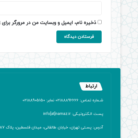
ذخیره نام، ایمیل و وبسایت من در مرورگر برای 
ارتباط
شـماره تمـاس: 02188896666 نمابر: 02188905150
پسـت الـکترونیـکی: info[at]namaz.ir
آدرس: پسـتی تهران، خیابان طالقانی، میدان فلسطین، پلاک 387 کدپستی: ۱۴۱۶۷۱۳۸۱۱