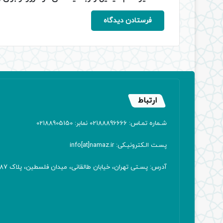
ارتباط
شـماره تمـاس: 02188896666 نمابر: 02188905150
پسـت الـکترونیـکی: info[at]namaz.ir
آدرس: پسـتی تهران، خیابان طالقانی، میدان فلسطین، پلاک 387 کدپستی: ۱۴۱۶۷۱۳۸۱۱