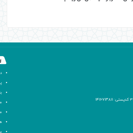
پ
د
پا
ب
م
م
ه
سا