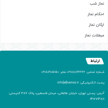
نماز شب
احکام نماز
ارکان نماز
مبطلات نماز
ارتباط
شـماره تمـاس: 02188896666 نمابر: 02188905150
پسـت الـکترونیـکی: info[at]namaz.ir
آدرس: پسـتی تهران، خیابان طالقانی، میدان فلسطین، پلاک 387 کدپستی:
۱۴۱۶۷۱۳۸۱۱