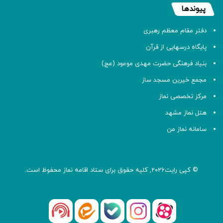
پیوندها
دفتر مقام معظم رهبری
پایگاه درسهایی از قرآن
بنیاد فرهنگی حضرت مهدی موعود (عج)
مجمع خیرین مسجد ساز
مرکز تخصصی نماز
هتل نماز مشهد
سامانه نماز من
© کپی رایت2026, کلیه حقوق برای ستاد اقامه
نماز
محفوظ است.
آپارات
بله
اینستاگرام
ایتا
شنوتو