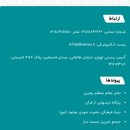
ارتباط
شـماره تمـاس: 02188896666 نمابر: 02188905150
پسـت الـکترونیـکی: info[at]namaz.ir
آدرس: پسـتی تهران، خیابان طالقانی، میدان فلسطین، پلاک 387 کدپستی:
۱۴۱۶۷۱۳۸۱۱
پیوندها
دفتر مقام معظم رهبری
پایگاه درسهایی از قرآن
بنیاد فرهنگی حضرت مهدی موعود (عج)
مجمع خیرین مسجد ساز