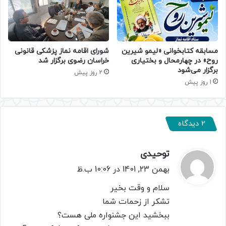
مسابقه کتابخوانی «لیمو شیرین
شورای اقامه نماز پزشکی قانونی
روح» در چهارمحال و بختیاری
خراسان رضوی برگزار شد
برگزار می‌شود
2 روز پیش
1 روز پیش
2 دیدگاه
توحیدی
گ
ف
بهمن 23, 1401 در 10:06 ب.ظ
ت
سلام و وقت بخیر
:
تشکر از زحمات شما
ببخشید این جشنواره ملی هست؟