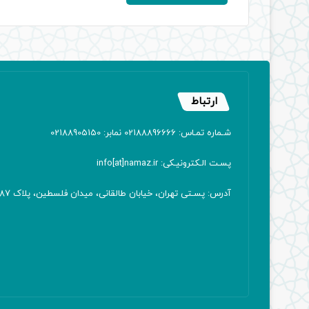
ارتباط
شـماره تمـاس: 02188896666 نمابر: 02188905150
پسـت الـکترونیـکی: info[at]namaz.ir
آدرس: پسـتی تهران، خیابان طالقانی، میدان فلسطین، پلاک 387 کدپستی: ۱۴۱۶۷۱۳۸۱۱