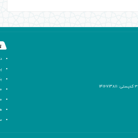
پ
د
پا
ب
م
م
ه
سا