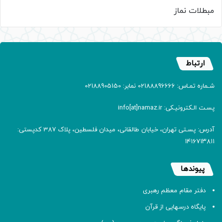
مبطلات نماز
ارتباط
شـماره تمـاس: 02188896666 نمابر: 02188905150
پسـت الـکترونیـکی: info[at]namaz.ir
آدرس: پسـتی تهران، خیابان طالقانی، میدان فلسطین، پلاک 387 کدپستی:
۱۴۱۶۷۱۳۸۱۱
پیوندها
دفتر مقام معظم رهبری
پایگاه درسهایی از قرآن