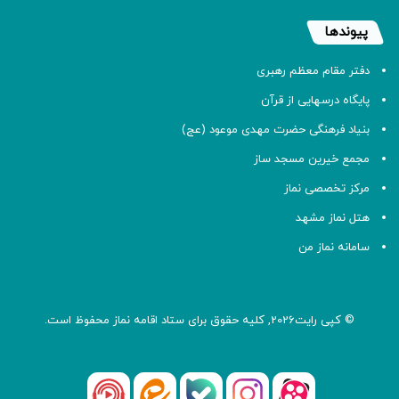
پیوندها
دفتر مقام معظم رهبری
پایگاه درسهایی از قرآن
بنیاد فرهنگی حضرت مهدی موعود (عج)
مجمع خیرین مسجد ساز
مرکز تخصصی نماز
هتل نماز مشهد
سامانه نماز من
© کپی رایت2026, کلیه حقوق برای ستاد اقامه
نماز
محفوظ است.
آپارات
بله
اینستاگرام
ایتا
شنوتو