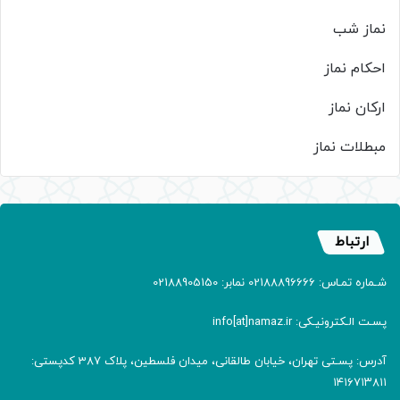
نماز شب
احکام نماز
ارکان نماز
مبطلات نماز
ارتباط
شـماره تمـاس: 02188896666 نمابر: 02188905150
پسـت الـکترونیـکی: info[at]namaz.ir
آدرس: پسـتی تهران، خیابان طالقانی، میدان فلسطین، پلاک 387 کدپستی:
۱۴۱۶۷۱۳۸۱۱