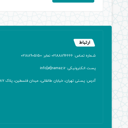
ارتباط
شـماره تمـاس: 02188896666 نمابر: 02188905150
پسـت الـکترونیـکی: info[at]namaz.ir
آدرس: پسـتی تهران، خیابان طالقانی، میدان فلسطین، پلاک 387 کدپستی: ۱۴۱۶۷۱۳۸۱۱