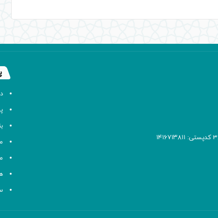
پ
د
پا
ب
م
م
ه
سا