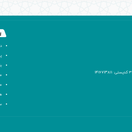
پ
د
پا
ب
م
م
ه
سا