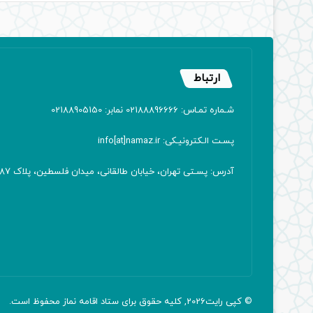
ارتباط
شـماره تمـاس: 02188896666 نمابر: 02188905150
پسـت الـکترونیـکی: info[at]namaz.ir
آدرس: پسـتی تهران، خیابان طالقانی، میدان فلسطین، پلاک 387 کدپستی: ۱۴۱۶۷۱۳۸۱۱
© کپی رایت2026, کلیه حقوق برای ستاد اقامه
نماز
محفوظ است.