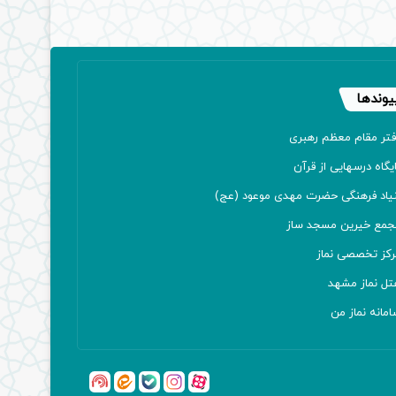
یوندها
فتر مقام معظم رهبری
یگاه درسهایی از قرآن
نیاد فرهنگی حضرت مهدی موعود (عج)
جمع خیرین مسجد ساز
رکز تخصصی نماز
تل نماز مشهد
مانه نماز من
آپارات
بله
اینستاگرام
ایتا
شنوتو