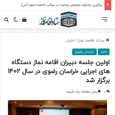
سروده‌ «اربعین»؛ روایت حماسه، استقامت و تمدن‌سازی امت اسلامی
فهرست
تغییر پ
مشاهده سبد 
جس
ستاد اقامه نماز
/
اخبار
اخبار
خراسان رضوی
اولین جلسه دبیران اقامه نماز دستگاه
های اجرایی خراسان رضوی در سال 1402
برگزار شد
0
زمان مطالعه یک دقیقه