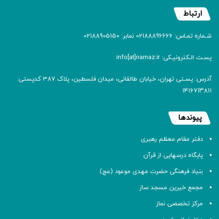
ارتباط
شـماره تمـاس: 02188896666 نمابر: 02188905150
پسـت الـکترونیـکی: info[at]namaz.ir
آدرس: پسـتی تهران، خیابان طالقانی، میدان فلسطین، پلاک 387 کدپستی:
۱۴۱۶۷۱۳۸۱۱
پیوندها
دفتر مقام معظم رهبری
پایگاه درسهایی از قرآن
بنیاد فرهنگی حضرت مهدی موعود (عج)
مجمع خیرین مسجد ساز
مرکز تخصصی نماز