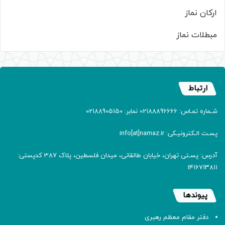
ارکان نماز
مبطلات نماز
ارتباط
شـماره تمـاس: 02188896666 نمابر: 02188905150
پسـت الـکترونیـکی: info[at]namaz.ir
آدرس: پسـتی تهران، خیابان طالقانی، میدان فلسطین، پلاک 387 کدپستی:
۱۴۱۶۷۱۳۸۱۱
پیوندها
دفتر مقام معظم رهبری