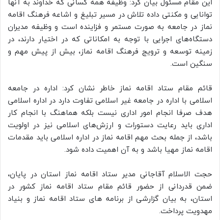
این مقام مسئول بیان کرد: وﻇﻴﻔﻪ ﻫﻤﻪ ﻛﺴﺎﻧﻰ ﻛﻪ خداوند ﺑﻪ آﻧﻬﺎ
ﺗﻮاﻧﺎﻳﻰ و مکنتی داده ﺗﻼش در ﻣﺴﻴﺮ ﺗﺒﻠﻴﻎ و اﺷﺎﻋﻪ ﻓﺮﻫﻨﮓ اﻗﺎﻣﻪ
ﻧﻤﺎز در ﺟﺎﻣﻌﻪ ﺑﻪ ﺻﻮرت ﻣﺴﺘﻤﺮ و ﻓﺰاﻳﻨﺪه اﺳﺖ و وﻇﻴﻔﻪ ﻣﺪﻳﺮان
دﺳﺘﮕﺎهﻫﺎی اﺟﺮاﻳﻰ ﺑﺎ ﺗﻮﺟﻪ ﺑﻪ اﻣﻜﺎﻧﺎﺗﻰ ﻛﻪ در اﺧﺘﻴﺎر دارﻧﺪ، در
زﻣﻴﻨﻪ ﺗﻮﺳﻌﻪ و ﺗﺮوﻳﺞ ﻓﺮﻫﻨﮓ اﻗﺎﻣﻪ ﻧﻤﺎز، ﺑﻴﺶ از ﭘﻴﺶ ﻣﻬﻢ و
ﺳﻨﮕﻴﻦ اﺳﺖ.
قائم مقام ستاد اقامه نماز خاطر نشان کرد: اداره در ﺟﺎﻣﻌﻪ
اﺳﻼﻣﻰ ﺑﺎ اداره در جامعه ﻏﻴﺮ اﺳﻼﻣﻰ ﺗﻔﺎوت دارد در اداره اﺳﻼﻣﻰ
ﻫﺪف ﺻﺮﻓﺎ اﻧﺠﺎم اﻣﻮر اداری ﻧﻴﺴﺖ ﺑﻠﻜﻪ ﻫﻤﺎﻫﻨﮓ ﺑﺎ اﻧﺠﺎم ﻛﺎر
اداری ﺑﺎﻳﺪ رﻋﺎﻳﺖ دﺳﺘﻮرات و ارزشﻫﺎی اﺳﻼﻣﻰ ﻧﻴﺰ در اوﻟﻮﻳﺖ
ﺑﺎﺷﺪ، از ﺟﻤﻠﻪ ﺑﺤﺚ ﻣﻬﻢ اقامه ﻧﻤﺎز در اداره اﺳﻼﻣﻰ ﺑﺎﻳﺪ ﻣﻘﺪﻣﺎت
اﻗﺎمه ﻧﻤﺎز ﻣﻬﻴﺎ ﺑﺎﺷﺪ و ﺑﻪ آن اﻫﻤﻴﺖ داده ﺷﻮد.
حجت الاسلام آقاجانی مدیر ستاد اقامه نماز استان در پایان،
ضمن قدردانی از حضور قائم مقام ستاد اقامه نماز کشور در
استان، به بیان گزارشی از برنامه های ستاد اقامه نماز و بنیاد
مهدویت پرداخت.