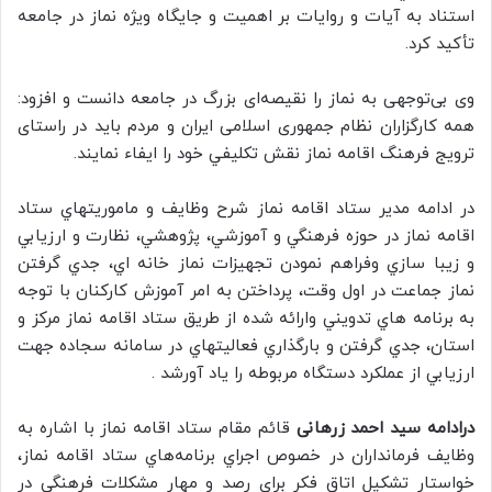
استناد به آيات و روايات بر اهميت و جايگاه ويژه نماز در جامعه
تأكيد كرد.
وی بی‌توجهی به نماز را نقيصه‌ای بزرگ در جامعه دانست و افزود:
همه كارگزاران نظام جمهوری اسلامی ايران و مردم بايد در راستای
ترويج فرهنگ اقامه نماز نقش تكليفي خود را ايفاء نمايند.
در ادامه مدير ستاد اقامه نماز شرح وظايف و ماموريتهاي ستاد
اقامه نماز در حوزه فرهنگي و آموزشي، پژوهشي، نظارت و ارزيابي
و زيبا سازي وفراهم نمودن تجهيزات نماز خانه اي، جدي گرفتن
نماز جماعت در اول وقت، پرداختن به امر آموزش كاركنان با توجه
به برنامه هاي تدويني وارائه شده از طريق ستاد اقامه نماز مركز و
استان، جدي گرفتن و بارگذاري فعاليتهاي در سامانه سجاده جهت
ارزيابي از عملكرد دستگاه مربوطه را ياد آورشد .
درادامه
سید احمد
زرهانی
قائم مقام ستاد اقامه نماز با اشاره به
وظايف فرمانداران در خصوص اجراي برنامه‌هاي ستاد اقامه نماز،
خواستار تشكيل اتاق فكر براي رصد و مهار مشكلات فرهنگي در