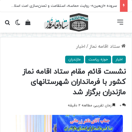
سروده‌ «اربعین»؛ روایت حماسه، استقامت و تمدن‌سازی امت اسلامی
فهرست
تغییر پ
مشاهده سبد 
جس
ستاد اقامه نماز
/
اخبار
اخبار
حوزه ریاست
مازندران
نشست قائم مقام ستاد اقامه نماز
كشور با فرمانداران شهرستانهای
مازندران برگزار شد
0
زمان تقریبی مطالعه 2 دقیقه