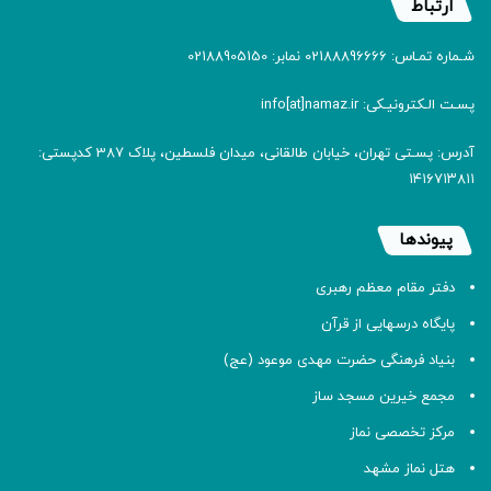
ارتباط
شـماره تمـاس: 02188896666 نمابر: 02188905150
پسـت الـکترونیـکی: info[at]namaz.ir
آدرس: پسـتی تهران، خیابان طالقانی، میدان فلسطین، پلاک 387 کدپستی:
۱۴۱۶۷۱۳۸۱۱
پیوندها
دفتر مقام معظم رهبری
پایگاه درسهایی از قرآن
بنیاد فرهنگی حضرت مهدی موعود (عج)
مجمع خیرین مسجد ساز
مرکز تخصصی نماز
هتل نماز مشهد