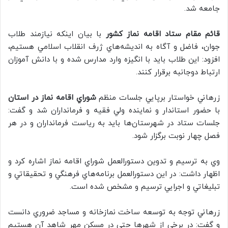
جامعه شد.
قائم مقام ستاد اقامه نماز كشور
با بيان اينكه نيازمند طلاب
جوان، فاضل و آگاه به انديشه‌هاي ژرف انقلاب اسلامي هستيم،
افزود: اين طلاب بايد با انگيزه وارد مدارس شده و با دانش آموزان
ارتباط دوجانبه برقرار كنند.
زرهاني خواستار برپايي جلسات منظم
شوراي اقامه نماز در استان
با حضور استاندار و نماينده ولي فقيه و فرمانداران شد و گفت:
جلسات ستاد در شهرستان‌ها بايد به رياست فرمانداران و در هر
فصل چهار نوبت برگزار شود.
وي به ترسيم و تدوين دستورالعمل شوراي اقامه نماز اشاره كرد و
اظهار داشت: در اين دستورالعمل برنامه‌هاي فرهنگي و تحقيقاتي و
تبليغاتي و اجرايي ترسيم و مشخص شده است.
زرهاني توجه به توسعه ساخت نمازخانه و مساجد ضروري دانست
و گفت: در برخي از شهرها حتي در مسكن مهر شاهد آن هستيم