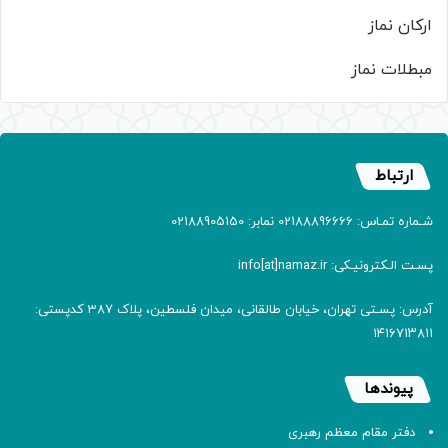
ارکان نماز
مبطلات نماز
ارتباط
شـماره تمـاس: 02188896666 نمابر: 02188905150
پسـت الـکترونیـکی: info[at]namaz.ir
آدرس: پسـتی تهران، خیابان طالقانی، میدان فلسطین، پلاک 387 کدپستی:
۱۴۱۶۷۱۳۸۱۱
پیوندها
دفتر مقام معظم رهبری