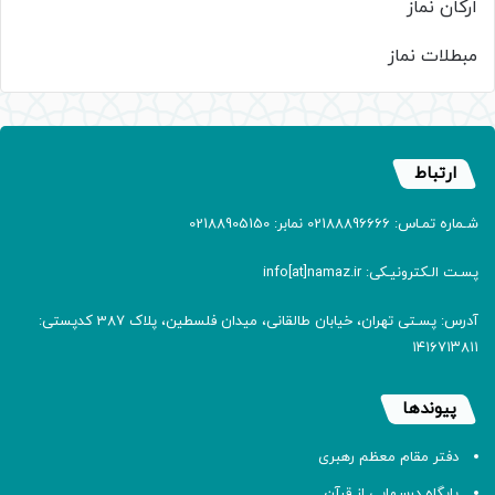
ارکان نماز
مبطلات نماز
ارتباط
شـماره تمـاس: 02188896666 نمابر: 02188905150
پسـت الـکترونیـکی: info[at]namaz.ir
آدرس: پسـتی تهران، خیابان طالقانی، میدان فلسطین، پلاک 387 کدپستی:
۱۴۱۶۷۱۳۸۱۱
پیوندها
دفتر مقام معظم رهبری
پایگاه درسهایی از قرآن