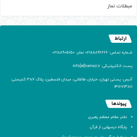
مبطلات نماز
ارتباط
شـماره تمـاس: 02188896666 نمابر: 02188905150
پسـت الـکترونیـکی: info[at]namaz.ir
آدرس: پسـتی تهران، خیابان طالقانی، میدان فلسطین، پلاک 387 کدپستی:
۱۴۱۶۷۱۳۸۱۱
پیوندها
دفتر مقام معظم رهبری
پایگاه درسهایی از قرآن