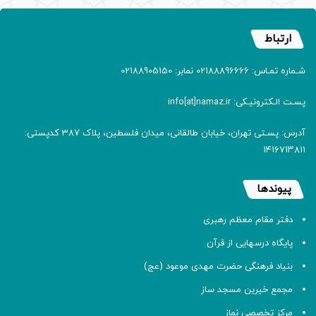
ارتباط
شـماره تمـاس: 02188896666 نمابر: 02188905150
پسـت الـکترونیـکی: info[at]namaz.ir
آدرس: پسـتی تهران، خیابان طالقانی، میدان فلسطین، پلاک 387 کدپستی:
۱۴۱۶۷۱۳۸۱۱
پیوندها
دفتر مقام معظم رهبری
پایگاه درسهایی از قرآن
بنیاد فرهنگی حضرت مهدی موعود (عج)
مجمع خیرین مسجد ساز
مرکز تخصصی نماز