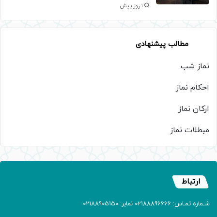
1 روز پیش
مطالب پیشنهادی
نماز شب
احکام نماز
ارکان نماز
مبطلات نماز
ارتباط
شـماره تمـاس: 02188896666 نمابر: 02188905150