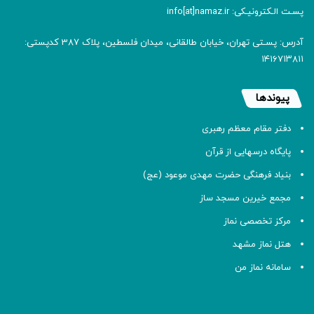
پسـت الـکترونیـکی: info[at]namaz.ir
آدرس: پسـتی تهران، خیابان طالقانی، میدان فلسطین، پلاک 387 کدپستی:
۱۴۱۶۷۱۳۸۱۱
پیوندها
دفتر مقام معظم رهبری
پایگاه درسهایی از قرآن
بنیاد فرهنگی حضرت مهدی موعود (عج)
مجمع خیرین مسجد ساز
مرکز تخصصی نماز
هتل نماز مشهد
سامانه نماز من