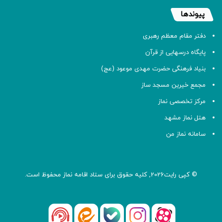
پیوندها
دفتر مقام معظم رهبری
پایگاه درسهایی از قرآن
بنیاد فرهنگی حضرت مهدی موعود (عج)
مجمع خیرین مسجد ساز
مرکز تخصصی نماز
هتل نماز مشهد
سامانه نماز من
© کپی رایت2026, کلیه حقوق برای ستاد اقامه
نماز
محفوظ است.
آپارات
بله
اینستاگرام
ایتا
شنوتو