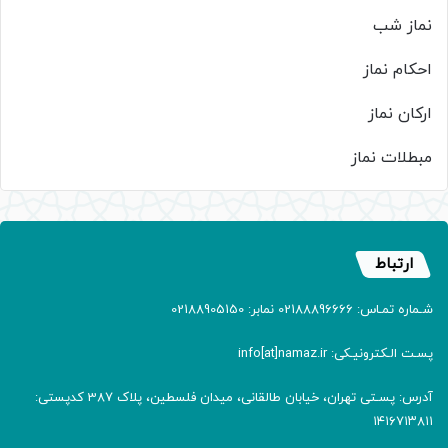
نماز شب
احکام نماز
ارکان نماز
مبطلات نماز
ارتباط
شـماره تمـاس: 02188896666 نمابر: 02188905150
پسـت الـکترونیـکی: info[at]namaz.ir
آدرس: پسـتی تهران، خیابان طالقانی، میدان فلسطین، پلاک 387 کدپستی:
۱۴۱۶۷۱۳۸۱۱