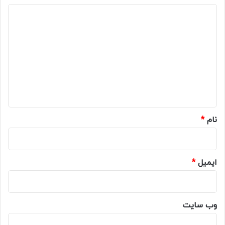
د
ی
د
گ
ا
ه
*
نام
*
ایمیل
*
وب‌ سایت