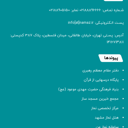
شـماره تمـاس: 02188896666 نمابر: 02188905150
پسـت الـکترونیـکی: info[at]namaz.ir
آدرس: پسـتی تهران، خیابان طالقانی، میدان فلسطین، پلاک 387 کدپستی:
۱۴۱۶۷۱۳۸۱۱
پیوندها
دفتر مقام معظم رهبری
پایگاه درسهایی از قرآن
بنیاد فرهنگی حضرت مهدی موعود (عج)
مجمع خیرین مسجد ساز
مرکز تخصصی نماز
هتل نماز مشهد
سامانه نماز من