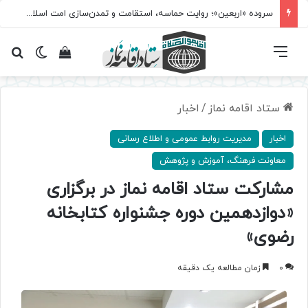
سروده‌ «اربعین»؛ روایت حماسه، استقامت و تمدن‌سازی امت اسلامی
فهرست
تغییر پ
مشاهده سبد 
جس
ستاد اقامه نماز
/
اخبار
اخبار
مدیریت روابط عمومی و اطلاع رسانی
معاونت فرهنگ، آموزش و پژوهش
مشارکت ستاد اقامه نماز در برگزاری
«دوازدهمین دوره جشنواره کتابخانه
رضوی»
0
زمان مطالعه یک دقیقه