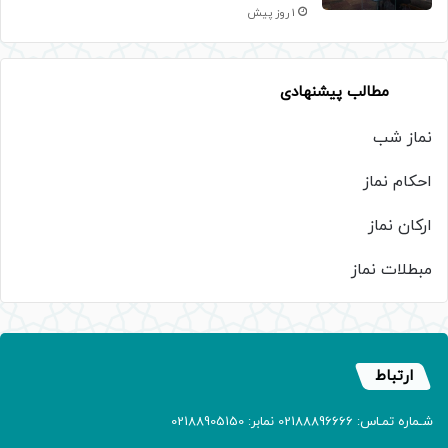
1 روز پیش
مطالب پیشنهادی
نماز شب
احکام نماز
ارکان نماز
مبطلات نماز
ارتباط
شـماره تمـاس: 02188896666 نمابر: 02188905150