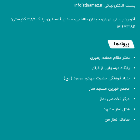
پسـت الـکترونیـکی: info[at]namaz.ir
آدرس: پسـتی تهران، خیابان طالقانی، میدان فلسطین، پلاک 387 کدپستی:
۱۴۱۶۷۱۳۸۱۱
پیوندها
دفتر مقام معظم رهبری
پایگاه درسهایی از قرآن
بنیاد فرهنگی حضرت مهدی موعود (عج)
مجمع خیرین مسجد ساز
مرکز تخصصی نماز
هتل نماز مشهد
سامانه نماز من