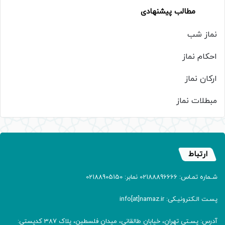
مطالب پیشنهادی
نماز شب
احکام نماز
ارکان نماز
مبطلات نماز
ارتباط
شـماره تمـاس: 02188896666 نمابر: 02188905150
پسـت الـکترونیـکی: info[at]namaz.ir
آدرس: پسـتی تهران، خیابان طالقانی، میدان فلسطین، پلاک 387 کدپستی: