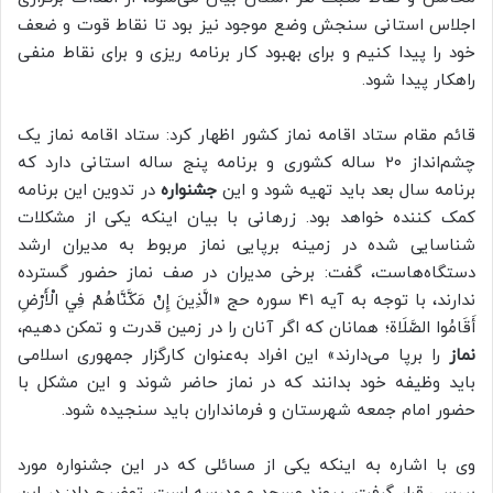
اجلاس استانی سنجش وضع موجود نیز بود تا نقاط قوت و ضعف
خود را پیدا کنیم و برای بهبود کار برنامه‌ ریزی و برای نقاط منفی
راهکار پیدا شود.
قائم‌ مقام ستاد اقامه نماز کشور اظهار کرد: ستاد اقامه نماز یک
چشم‌انداز ۲۰ ساله کشوری و برنامه پنج ساله استانی دارد که
برنامه سال بعد باید تهیه شود و این
جشنواره
در تدوین این برنامه
کمک‌ کننده خواهد بود. زرهانی با بیان اینکه یکی از مشکلات
شناسايی شده در زمینه برپایی نماز مربوط به مدیران ارشد
دستگاه‌هاست، گفت: برخی مدیران در صف نماز حضور گسترده
ندارند، با توجه به آیه ۴۱ سوره حج «الَّذِينَ إِنْ مَكَّنَّاهُمْ فِي الْأَرْضِ
أَقَامُوا الصَّلَاة؛ همانان که اگر آنان را در زمین قدرت و تمکن دهیم،
نماز
را برپا می‌دارند» این افراد به‌عنوان کارگزار جمهوری اسلامی
باید وظیفه خود بدانند که در نماز حاضر شوند و این مشکل با
حضور امام‌ جمعه شهرستان و فرمانداران باید سنجیده شود.
وی با اشاره به اینکه یکی از مسائلی که در این جشنواره مورد