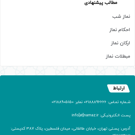
مطالب پیشنهادی
نماز شب
احکام نماز
ارکان نماز
مبطلات نماز
ارتباط
شـماره تمـاس: 02188896666 نمابر: 02188905150
پسـت الـکترونیـکی: info[at]namaz.ir
آدرس: پسـتی تهران، خیابان طالقانی، میدان فلسطین، پلاک 387 کدپستی: