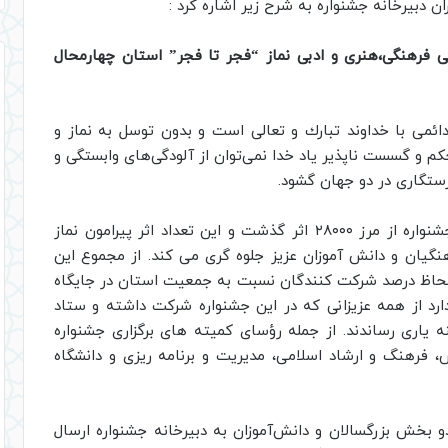
 دبیرخانه جشنواره به شرح زیر اشاره کرد :
 فرهنگی،هنری و ادبی نماز “فجر تا فجر
”
استان چهارمحال
 دائمی با خداوند تبارك و تعالی است و بدون توسل به نماز و
حكم و گسست ناپذير ياد خدا نمی‌توان از آلودگی‌های وابستگی و
ستگاری در دو جهان گشود.
مجموعه آثار ارسال شده به دبیرخانه کشوری این جشنواره از مرز ۲۸۰۰۰ اثر گذشت و این تعداد اثر پیرامون نماز
رهنگیان و دانش آموزان عزیز جلوه گری می کند. از مجموع این
یاری را از لحاظ درصد شرکت کنندگان نسبت به جمعیت استان در جایگاه
ارد از همه عزیزانی که در این جشنواره شرکت داشته و ستاد
ینه یاری رساندند. از جمله رؤسای کمیته های برگزاری جشنواره
، فرهنگ و ارشاد اسلامی، مدیریت و برنامه ریزی و دانشگاه
80 اثر در 4 محور و 10 قالب در دو بخش بزرگسالان و دانش‌آموزان به دبیرخانه جشنواره ارسال