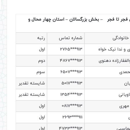
ی فجر تا فجر – بخش بزرگسالان – استان چهار محال و
 خانوادگی
شماره تماس
رتبه
ی و ندا نیک خواه
913***2765
اول
لفقارزاده دهنوی
913***4867
دوم
حمدی
913***6507
سوم
ان
913***5017
شایسته تقدیر
ویانی
913***1354
شایسته تقدیر
مهری
913***0817
اول
911***2693
اول
ماسبی
913***4733
اول