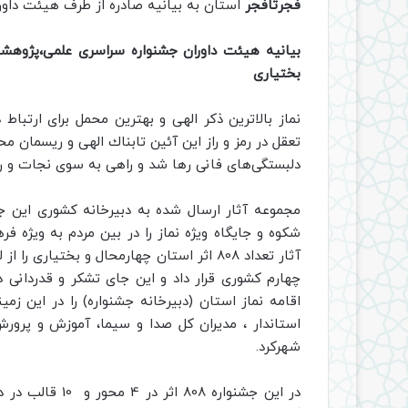
فجرتافجر
استان به بیانیه صادره از طرف هیئت داوران
بيانيه هیئت داوران
جشنواره سراسری علمی،پژوهشی
بختیاری
نماز بالاترين ذكر الهی و بهترين محمل برای ارتباط
تعقل در رمز و راز اين آئين ‌تابناك الهی و ريسمان م
دلبستگی‌های فانی رها شد و راهی به سوی نجات و ر
شکوه و جایگاه ویژه نماز را در بین مردم به ویژه ف
آثار تعداد 808 اثر استان چهارمحال و بخت
چهارم کشوری قرار داد و این جای تشکر و قدردانی د
اقامه نماز استان (دبیرخانه جشنواره) را در این زم
استاندار ، مدیران کل صدا و سیما، آموزش و پرورش
شهرکرد.
در این جشنواره 8