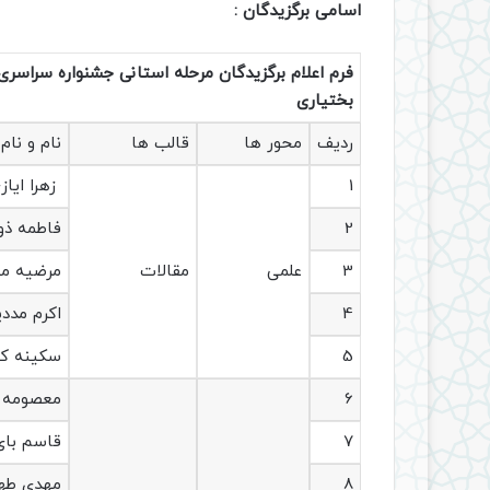
اسامی برگزیدگان :
فرم اعلام برگزیدگان مرحله استانی جشنواره سراسر
بختیاری
ردیف
محور ها
قالب ها
نام و نام
1
زهرا ایاز
2
فاطمه ذوا
3
علمی
مقالات
مرضیه م
4
اکرم مددی
5
سکینه کا
6
معصومه 
7
قاسم بای
8
مهدی طه