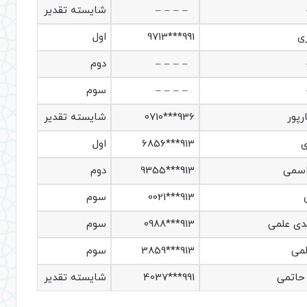
– – – –
شایسته تقدیر
ری
991***9713
اول
– – – –
دوم
– – – –
سوم
رپور
936***0710
شایسته تقدیر
ی
913***6856
اول
اسمی
913***9355
دوم
913***0021
سوم
دی علمی
913***0988
سوم
لمی
913***3859
سوم
 حاتمی
991***4037
شایسته تقدیر