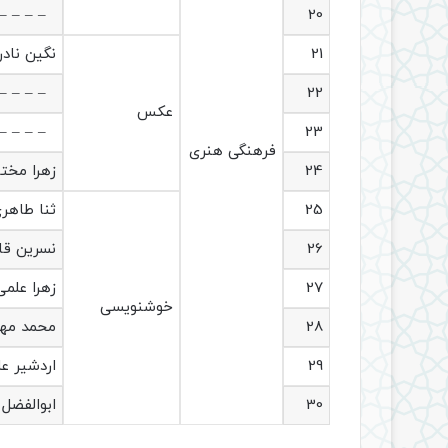
– – – –
20
21
نگین ناد
– – – –
22
عکس
– – – –
23
فرهنگی هنری
24
زهرا مختا
25
ثنا طاهر
26
نسرین ق
27
زهرا علمی
خوشنویسی
28
محمد مه
29
اردشیر ع
30
ابوالفضل