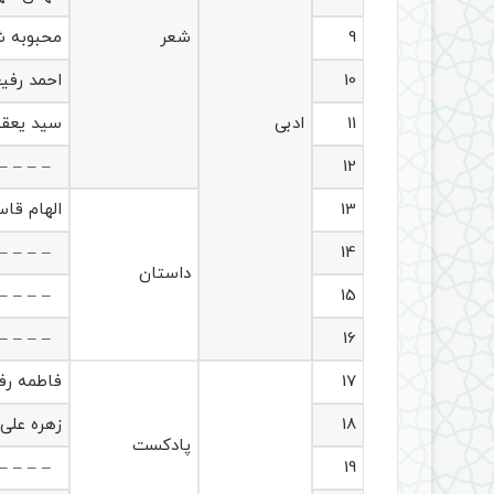
9
شعر
محبوبه ش
10
احمد رفی
11
ادبی
سید یعق
– – – –
12
13
الهام قا
– – – –
14
داستان
– – – –
15
– – – –
16
17
فاطمه رف
18
زهره علی 
پادکست
– – – –
19