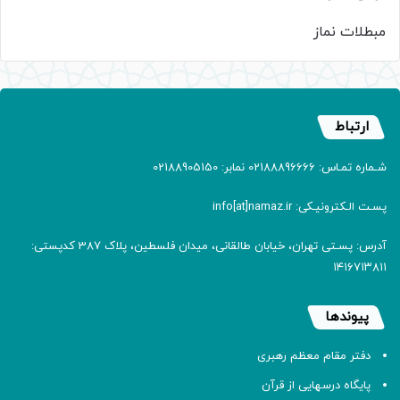
مبطلات نماز
ارتباط
شـماره تمـاس: 02188896666 نمابر: 02188905150
پسـت الـکترونیـکی: info[at]namaz.ir
آدرس: پسـتی تهران، خیابان طالقانی، میدان فلسطین، پلاک 387 کدپستی:
۱۴۱۶۷۱۳۸۱۱
پیوندها
دفتر مقام معظم رهبری
پایگاه درسهایی از قرآن