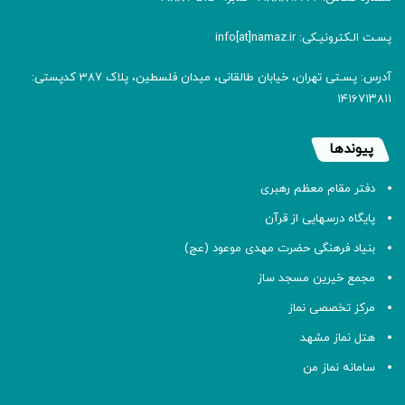
پسـت الـکترونیـکی: info[at]namaz.ir
آدرس: پسـتی تهران، خیابان طالقانی، میدان فلسطین، پلاک 387 کدپستی:
۱۴۱۶۷۱۳۸۱۱
پیوندها
دفتر مقام معظم رهبری
پایگاه درسهایی از قرآن
بنیاد فرهنگی حضرت مهدی موعود (عج)
مجمع خیرین مسجد ساز
مرکز تخصصی نماز
هتل نماز مشهد
سامانه نماز من