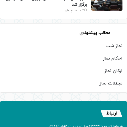
برگزار شد
3 ساعت پیش
مطالب پیشنهادی
نماز شب
احکام نماز
ارکان نماز
مبطلات نماز
ارتباط
شـماره تمـاس: 02188896666 نمابر: 02188905150