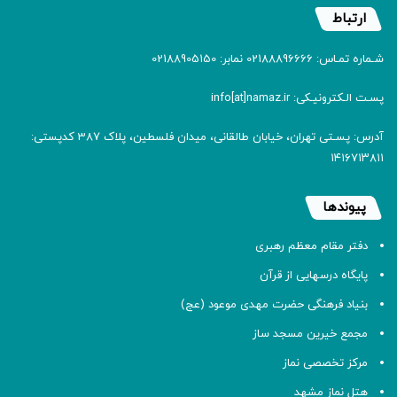
ارتباط
شـماره تمـاس: 02188896666 نمابر: 02188905150
پسـت الـکترونیـکی: info[at]namaz.ir
آدرس: پسـتی تهران، خیابان طالقانی، میدان فلسطین، پلاک 387 کدپستی:
۱۴۱۶۷۱۳۸۱۱
پیوندها
دفتر مقام معظم رهبری
پایگاه درسهایی از قرآن
بنیاد فرهنگی حضرت مهدی موعود (عج)
مجمع خیرین مسجد ساز
مرکز تخصصی نماز
هتل نماز مشهد