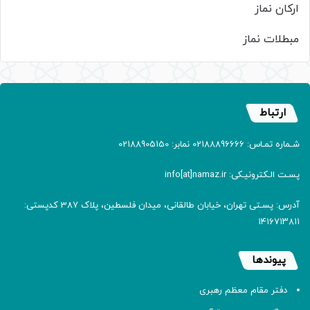
ارکان نماز
مبطلات نماز
ارتباط
شـماره تمـاس: 02188896666 نمابر: 02188905150
پسـت الـکترونیـکی: info[at]namaz.ir
آدرس: پسـتی تهران، خیابان طالقانی، میدان فلسطین، پلاک 387 کدپستی:
۱۴۱۶۷۱۳۸۱۱
پیوندها
دفتر مقام معظم رهبری