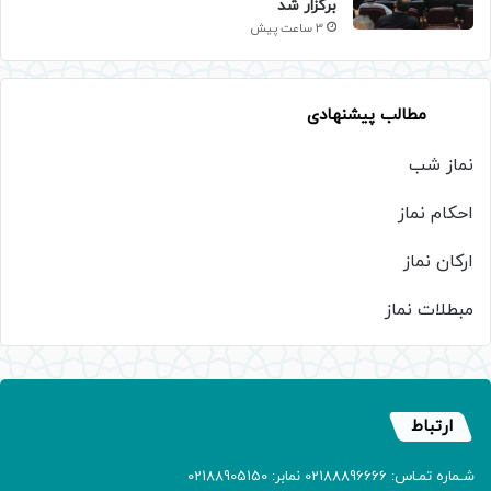
برگزار شد
3 ساعت پیش
مطالب پیشنهادی
نماز شب
احکام نماز
ارکان نماز
مبطلات نماز
ارتباط
شـماره تمـاس: 02188896666 نمابر: 02188905150