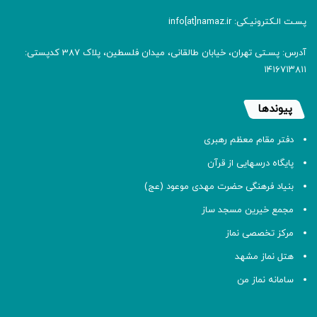
پسـت الـکترونیـکی: info[at]namaz.ir
آدرس: پسـتی تهران، خیابان طالقانی، میدان فلسطین، پلاک 387 کدپستی:
۱۴۱۶۷۱۳۸۱۱
پیوندها
دفتر مقام معظم رهبری
پایگاه درسهایی از قرآن
بنیاد فرهنگی حضرت مهدی موعود (عج)
مجمع خیرین مسجد ساز
مرکز تخصصی نماز
هتل نماز مشهد
سامانه نماز من