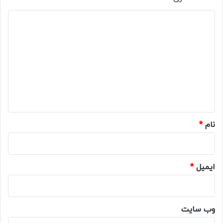
د
ی
د
گ
ا
ه
*
نام
*
ایمیل
*
وب‌ سایت