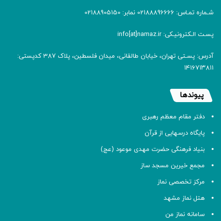
شـماره تمـاس: 02188896666 نمابر: 02188905150
پسـت الـکترونیـکی: info[at]namaz.ir
آدرس: پسـتی تهران، خیابان طالقانی، میدان فلسطین، پلاک 387 کدپستی:
۱۴۱۶۷۱۳۸۱۱
پیوندها
دفتر مقام معظم رهبری
پایگاه درسهایی از قرآن
بنیاد فرهنگی حضرت مهدی موعود (عج)
مجمع خیرین مسجد ساز
مرکز تخصصی نماز
هتل نماز مشهد
سامانه نماز من