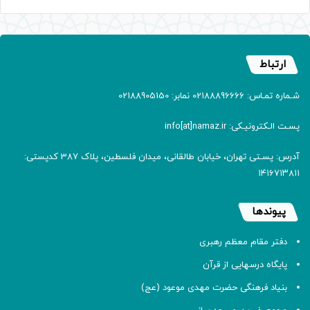
ارتباط
شـماره تمـاس: 02188896666 نمابر: 02188905150
پسـت الـکترونیـکی: info[at]namaz.ir
آدرس: پسـتی تهران، خیابان طالقانی، میدان فلسطین، پلاک 387 کدپستی:
۱۴۱۶۷۱۳۸۱۱
پیوندها
دفتر مقام معظم رهبری
پایگاه درسهایی از قرآن
بنیاد فرهنگی حضرت مهدی موعود (عج)