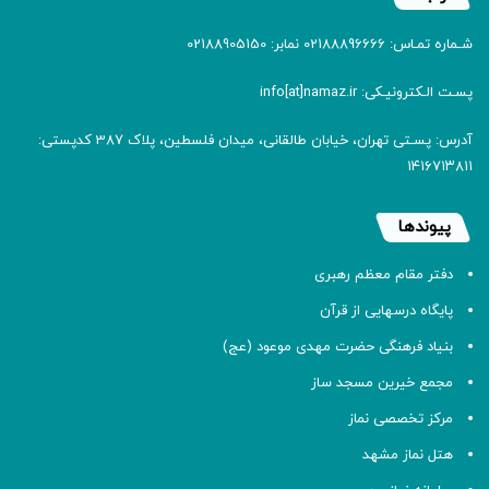
شـماره تمـاس: 02188896666 نمابر: 02188905150
پسـت الـکترونیـکی: info[at]namaz.ir
آدرس: پسـتی تهران، خیابان طالقانی، میدان فلسطین، پلاک 387 کدپستی:
۱۴۱۶۷۱۳۸۱۱
پیوندها
دفتر مقام معظم رهبری
پایگاه درسهایی از قرآن
بنیاد فرهنگی حضرت مهدی موعود (عج)
مجمع خیرین مسجد ساز
مرکز تخصصی نماز
هتل نماز مشهد