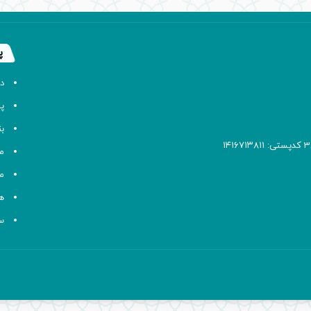
پ
د
پا
ب
م
م
ه
سا