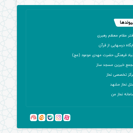
یوندها
فتر مقام معظم رهبری
یگاه درسهایی از قرآن
نیاد فرهنگی حضرت مهدی موعود (عج)
جمع خیرین مسجد ساز
رکز تخصصی نماز
تل نماز مشهد
مانه نماز من
آپارات
بله
اینستاگرام
ایتا
شنوتو