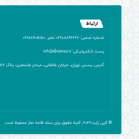
ارتباط
شـماره تمـاس: 02188896666 نمابر: 02188905150
پسـت الـکترونیـکی: info[at]namaz.ir
آدرس: پسـتی تهران، خیابان طالقانی، میدان فلسطین، پلاک 387 کدپستی: ۱۴۱۶۷۱۳۸۱۱
© کپی رایت2026, کلیه حقوق برای ستاد اقامه
نماز
محفوظ است.