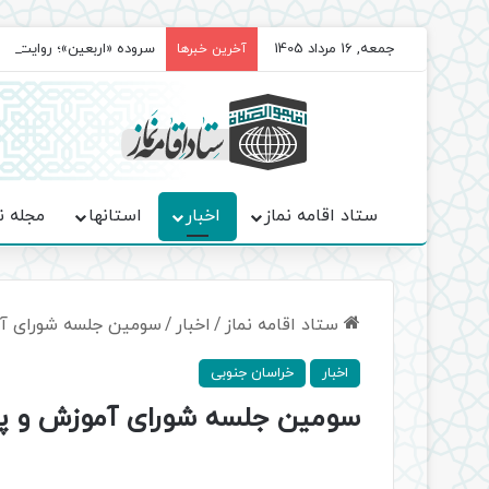
جمعه, 16 مرداد 1405
سروده‌ «اربعین»؛ روایت ح
آخرین خبرها
ستاد اقامه نماز
اخبار
استانها
مجله ن
ستاد اقامه نماز
/
اخبار
/
سومین جلسه شورای آم
اخبار
خراسان جنوبی
سومین جلسه شورای آموزش و پرو