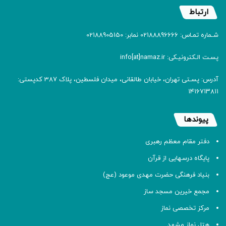
ارتباط
شـماره تمـاس: 02188896666 نمابر: 02188905150
پسـت الـکترونیـکی: info[at]namaz.ir
آدرس: پسـتی تهران، خیابان طالقانی، میدان فلسطین، پلاک 387 کدپستی:
۱۴۱۶۷۱۳۸۱۱
پیوندها
دفتر مقام معظم رهبری
پایگاه درسهایی از قرآن
بنیاد فرهنگی حضرت مهدی موعود (عج)
مجمع خیرین مسجد ساز
مرکز تخصصی نماز
هتل نماز مشهد