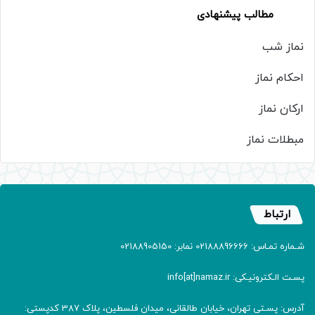
مطالب پیشنهادی
نماز شب
احکام نماز
ارکان نماز
مبطلات نماز
ارتباط
شـماره تمـاس: 02188896666 نمابر: 02188905150
پسـت الـکترونیـکی: info[at]namaz.ir
آدرس: پسـتی تهران، خیابان طالقانی، میدان فلسطین، پلاک 387 کدپستی: