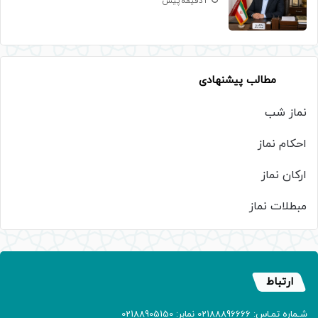
4 دقیقه پیش
مطالب پیشنهادی
نماز شب
احکام نماز
ارکان نماز
مبطلات نماز
ارتباط
شـماره تمـاس: 02188896666 نمابر: 02188905150