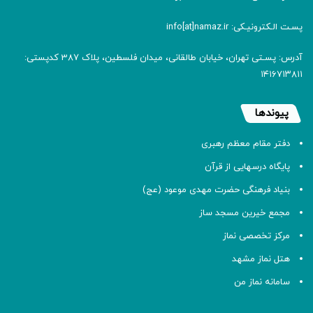
پسـت الـکترونیـکی: info[at]namaz.ir
آدرس: پسـتی تهران، خیابان طالقانی، میدان فلسطین، پلاک 387 کدپستی:
۱۴۱۶۷۱۳۸۱۱
پیوندها
دفتر مقام معظم رهبری
پایگاه درسهایی از قرآن
بنیاد فرهنگی حضرت مهدی موعود (عج)
مجمع خیرین مسجد ساز
مرکز تخصصی نماز
هتل نماز مشهد
سامانه نماز من