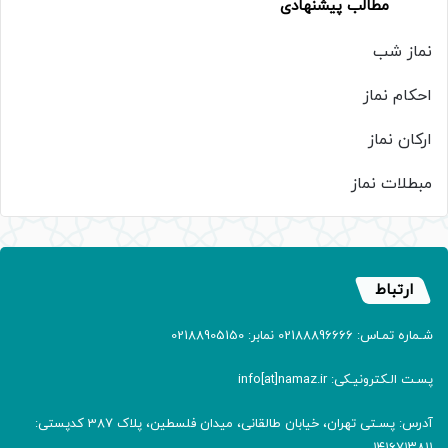
مطالب پیشنهادی
نماز شب
احکام نماز
ارکان نماز
مبطلات نماز
ارتباط
شـماره تمـاس: 02188896666 نمابر: 02188905150
پسـت الـکترونیـکی: info[at]namaz.ir
آدرس: پسـتی تهران، خیابان طالقانی، میدان فلسطین، پلاک 387 کدپستی:
۱۴۱۶۷۱۳۸۱۱