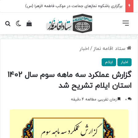
سروده‌ «اربعین»؛ روایت حماسه، استقامت و تمدن‌سازی امت اسلامی
فهرست
تغییر پ
مشاهده سبد 
جس
ستاد اقامه نماز
/
اخبار
اخبار
ایلام
گزارش عملکرد سه ماهه سوم سال 1402
استان ایلام تشریح شد
0
زمان تقریبی مطالعه 4 دقیقه