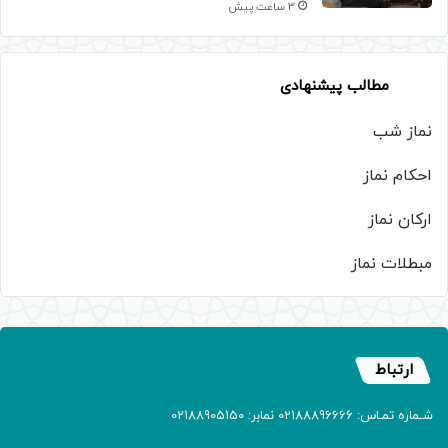
3 ساعت پیش
مطالب پیشنهادی
نماز شب
احکام نماز
ارکان نماز
مبطلات نماز
ارتباط
شـماره تمـاس: 02188896666 نمابر: 02188905150