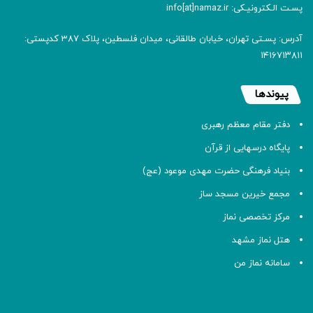
پسـت الـکترونیـکی: info[at]namaz.ir
آدرس: پسـتی تهران، خیابان طالقانی، میدان فلسطین، پلاک 387 کدپستی:
۱۴۱۶۷۱۳۸۱۱
پیوندها
دفتر مقام معظم رهبری
پایگاه درسهایی از قرآن
بنیاد فرهنگی حضرت مهدی موعود (عج)
مجمع خیرین مسجد ساز
مرکز تخصصی نماز
هتل نماز مشهد
سامانه نماز من