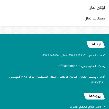
ارکان نماز
مبطلات نماز
ارتباط
شـماره تمـاس: 02188896666 نمابر: 02188905150
پسـت الـکترونیـکی: info[at]namaz.ir
آدرس: پسـتی تهران، خیابان طالقانی، میدان فلسطین، پلاک 387 کدپستی:
۱۴۱۶۷۱۳۸۱۱
پیوندها
دفتر مقام معظم رهبری