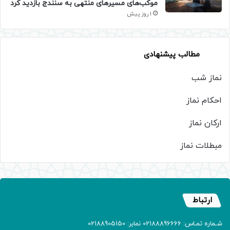
موکب‌های مسیرهای منتهی به سنندج بازدید کرد
1 روز پیش
مطالب پیشنهادی
نماز شب
احکام نماز
ارکان نماز
مبطلات نماز
ارتباط
شـماره تمـاس: 02188896666 نمابر: 02188905150