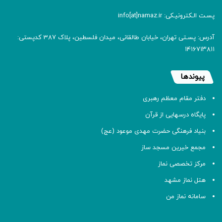
پسـت الـکترونیـکی: info[at]namaz.ir
آدرس: پسـتی تهران، خیابان طالقانی، میدان فلسطین، پلاک 387 کدپستی:
۱۴۱۶۷۱۳۸۱۱
پیوندها
دفتر مقام معظم رهبری
پایگاه درسهایی از قرآن
بنیاد فرهنگی حضرت مهدی موعود (عج)
مجمع خیرین مسجد ساز
مرکز تخصصی نماز
هتل نماز مشهد
سامانه نماز من