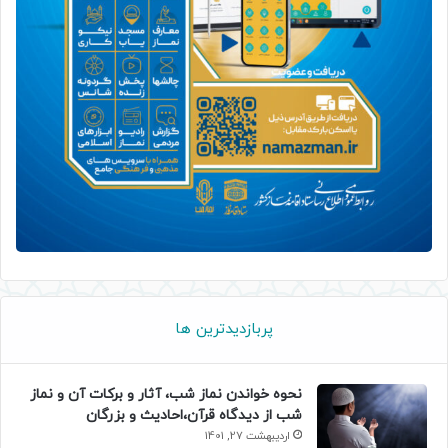
پربازدیدترین ها
نحوه خواندن نماز شب، آثار و برکات آن و نماز
شب از دیدگاه قرآن،احادیث و بزرگان
اردیبهشت 27, 1401