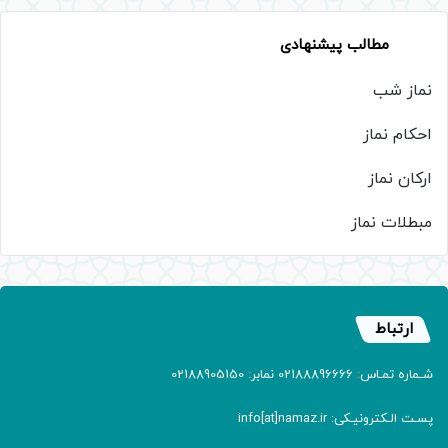
مطالب پیشنهادی
نماز شب
احکام نماز
ارکان نماز
مبطلات نماز
ارتباط
شـماره تمـاس: 02188896666 نمابر: 02188905150
پسـت الـکترونیـکی: info[at]namaz.ir