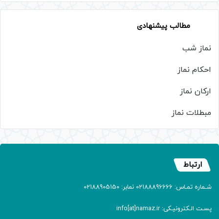
مطالب پیشنهادی
نماز شب
احکام نماز
ارکان نماز
مبطلات نماز
ارتباط
شـماره تمـاس: 02188896666 نمابر: 02188905150
پسـت الـکترونیـکی: info[at]namaz.ir