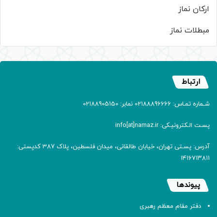
ارکان نماز
مبطلات نماز
ارتباط
شـماره تمـاس: 02188896666 نمابر: 02188905150
پسـت الـکترونیـکی: info[at]namaz.ir
آدرس: پسـتی تهران، خیابان طالقانی، میدان فلسطین، پلاک 387 کدپستی:
۱۴۱۶۷۱۳۸۱۱
پیوندها
دفتر مقام معظم رهبری